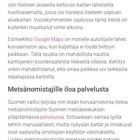
osti itselleen alueesta kertovan kartan läheiseltä
huoltoasemalta, jossa voi hankkia itselleen sopivan
aluekartan. Vuosikymmenten saatossa tämä trendi on
kuitenkin muuttunut viime aikoina.
Esimerkiksi
Google Maps
on monelle autoilijalle lähes
korvaamaton apu, kun kuljettaja ei löydä tiettyyn
paikkaan. Tällä tavalla on mahdollista nauttia
karttojenkin koordinaateista liikkeellä ollessa. Kehitys
onkin mahdollistanut, että omaa paikkaa voi tarkkailla
reaaliajassa kartoilta.
Metsänomistajille iloa palvelusta
Suomen valtio tarjoaa niin ikään korvaamatonta tietoa
metsänomistajille Suomen metsäkeskuksen
ylläpitämässä
palvelussa
. Entisaikaan samaa työtä
tehtiin manuaalisesti, mutta nykyään kartat ja ilmakuvat
ovat saatavilla omistajien käyttöön veloituksetta.
Lisäksi metsänomistajille annetaan näiden tietojen