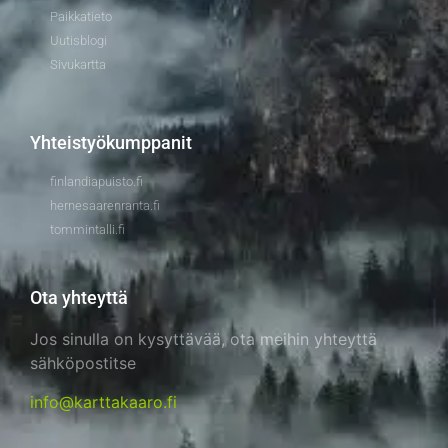
Paikkatieto
Uutisblogi
Sivukartta
Yhteistyökumppanit
finlandiapuisto.fi
hernesaarenranta.fi
tommintalli.fi
Ota yhteyttä
Jos sinulla on kysyttävää, ota meihin yhteyttä
sähköpostitse
info@karttakaaro.fi