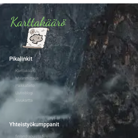
Pikalinkit
Karttakäärö
Maanmittaus
Paikkatieto
Uutisblogi
Sivukartta
Yhteistyökumppanit
finlandiapuisto.fi