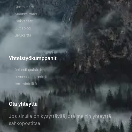
Karttakäärö
Maanmittaus
Paikkatieto
Uutisblogi
Sivukartta
Yhteistyökumppanit
finlandiapuisto.fi
hernesaarenranta.fi
tommintalli.fi
Ota yhteyttä
Jos sinulla on kysyttävää, ota meihin yhteyttä
sähköpostitse