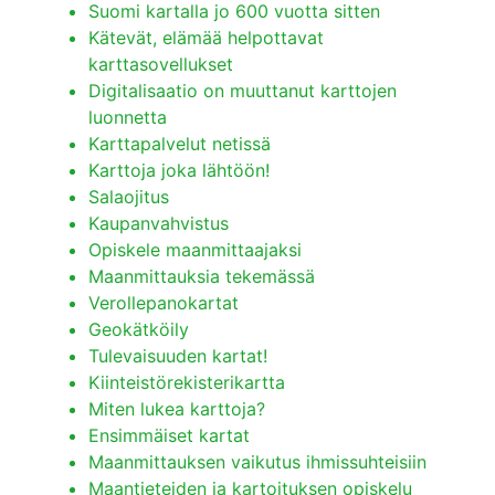
Suomi kartalla jo 600 vuotta sitten
Kätevät, elämää helpottavat
karttasovellukset
Digitalisaatio on muuttanut karttojen
luonnetta
Karttapalvelut netissä
Karttoja joka lähtöön!
Salaojitus
Kaupanvahvistus
Opiskele maanmittaajaksi
Maanmittauksia tekemässä
Verollepanokartat
Geokätköily
Tulevaisuuden kartat!
Kiinteistörekisterikartta
Miten lukea karttoja?
Ensimmäiset kartat
Maanmittauksen vaikutus ihmissuhteisiin
Maantieteiden ja kartoituksen opiskelu