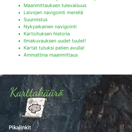
Maanmittauksen tulevaisuus
Laivojen navigointi merellä
Suunnistus
Nykyaikainen navigointi
Kartoituksen historia
Ilmakuvauksen uudet tuulet!
Kartat tutuksi pelien avulla!
Ammattina maanmittaus
Pikalinkit