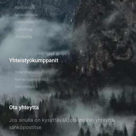
Karttakäärö
Maanmittaus
Paikkatieto
Uutisblogi
Sivukartta
Yhteistyökumppanit
finlandiapuisto.fi
hernesaarenranta.fi
tommintalli.fi
Ota yhteyttä
Jos sinulla on kysyttävää, ota meihin yhteyttä
sähköpostitse