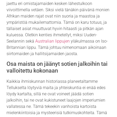
jaettu eri omistajamaiden kesken lähestulkoon
viivoittimella vetäen. Siksi vielä tänäkin päivänä monien
Afrikan maiden rajat ovat niin suoria ja maastoa ja
ympäristöä mukailemattomia. Tämä on karu totuus, ja
tällaiset asiat muuttuvat hyvin hitaasti ja pitkän ajan
kuluessa. Oletkin kenties ihmetellyt, miksi Uuden-
Seelannin sekä
Australian lippujen
yläkulmassa on Iso-
Britannian lippu. Tämä johtuu nimenomaan aikoinaan
siirtomaiden ja hallitsijamaiden jaosta.
Osa maista on jäänyt sotien jalkoihin tai
valloitettu kokonaan
Kaikkia ihmiskunnan historiassa planeetaltamme
Tellukselta löytyviä maita ja yhteiskuntia ei enää edes
löydy kartalta, sillä ne ovat voineet jäädä sotien
jalkoihin, tai ne ovat kukistuneet laajojen imperiumien
vallatessa ne. Tämä tekeekin vanhoista kartoista
mielenkiintoisia ja mysteerisiä tutkimuskohteita. Tämä