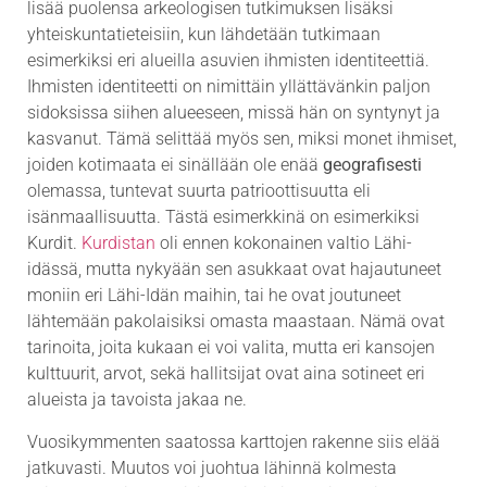
lisää puolensa arkeologisen tutkimuksen lisäksi
yhteiskuntatieteisiin, kun lähdetään tutkimaan
esimerkiksi eri alueilla asuvien ihmisten identiteettiä.
Ihmisten identiteetti on nimittäin yllättävänkin paljon
sidoksissa siihen alueeseen, missä hän on syntynyt ja
kasvanut. Tämä selittää myös sen, miksi monet ihmiset,
joiden kotimaata ei sinällään ole enää
geografisesti
olemassa, tuntevat suurta patrioottisuutta eli
isänmaallisuutta. Tästä esimerkkinä on esimerkiksi
Kurdit.
Kurdistan
oli ennen kokonainen valtio Lähi-
idässä, mutta nykyään sen asukkaat ovat hajautuneet
moniin eri Lähi-Idän maihin, tai he ovat joutuneet
lähtemään pakolaisiksi omasta maastaan. Nämä ovat
tarinoita, joita kukaan ei voi valita, mutta eri kansojen
kulttuurit, arvot, sekä hallitsijat ovat aina sotineet eri
alueista ja tavoista jakaa ne.
Vuosikymmenten saatossa karttojen rakenne siis elää
jatkuvasti. Muutos voi juohtua lähinnä kolmesta