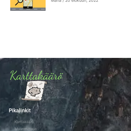
Maria
20 elokuun, 2022
Pikalinkit
Karttakäärö
Maanmittaus