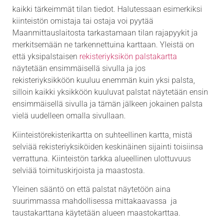
kaikki tärkeimmät tilan tiedot. Halutessaan esimerkiksi
kiinteistön omistaja tai ostaja voi pyytää
Maanmittauslaitosta tarkastamaan tilan rajapyykit ja
merkitsemään ne tarkennettuina karttaan. Yleistä on
että yksipalstaisen
rekisteriyksikön palstakartta
näytetään ensimmäisellä sivulla ja jos
rekisteriyksikköön kuuluu enemmän kuin yksi palsta,
silloin kaikki yksikköön kuuluvat palstat näytetään ensin
ensimmäisellä sivulla ja tämän jälkeen jokainen palsta
vielä uudelleen omalla sivullaan.
Kiinteistörekisterikartta on suhteellinen kartta, mistä
selviää rekisteriyksiköiden keskinäinen sijainti toisiinsa
verrattuna. Kiinteistön tarkka alueellinen ulottuvuus
selviää toimituskirjoista ja maastosta.
Yleinen sääntö on että palstat näytetöön aina
suurimmassa mahdollisessa mittakaavassa ja
taustakarttana käytetään alueen maastokarttaa.