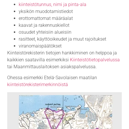
kiinteistötunnus, nimi ja pinta-ala
yksikön muodotamistiedot
erottomattomat määräalat
kaavat ja rakennuskiellot
osuudet yhteisiin alueisiin
rasitteet, käyttöoikeudet ja muut rajoitukset
viranomaispäätökset
Kiinteistörekisterin tietojen hankkiminen on helppoa ja
kaikkien saatavilla esimerkiksi
Kiinteistötietopalvelussa
tai Maanmittauslaitoksen asiakspalvelussa.
Ohessa esimerkki Etelä-Savolaisen maatilan
kiinteistörekisterimerkinnöistä