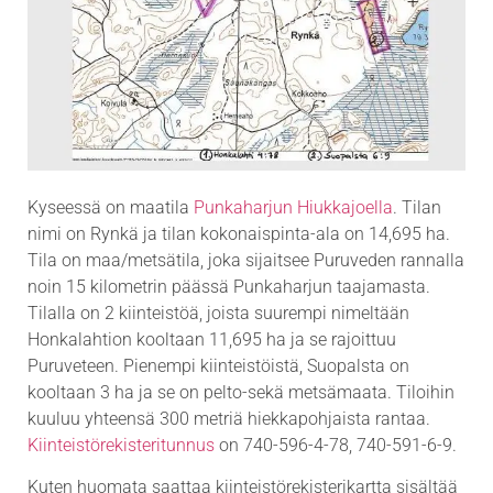
Kyseessä on maatila
Punkaharjun Hiukkajoella
. Tilan
nimi on Rynkä ja tilan kokonaispinta-ala on 14,695 ha.
Tila on maa/metsätila, joka sijaitsee Puruveden rannalla
noin 15 kilometrin päässä Punkaharjun taajamasta.
Tilalla on 2 kiinteistöä, joista suurempi nimeltään
Honkalahtion kooltaan 11,695 ha ja se rajoittuu
Puruveteen. Pienempi kiinteistöistä, Suopalsta on
kooltaan 3 ha ja se on pelto-sekä metsämaata. Tiloihin
kuuluu yhteensä 300 metriä hiekkapohjaista rantaa.
Kiinteistörekisteritunnus
on 740-596-4-78, 740-591-6-9.
Kuten huomata saattaa kiinteistörekisterikartta sisältää