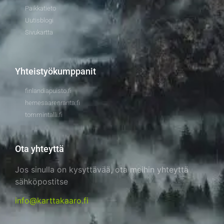
Paikkatieto
Uutisblogi
Sivukartta
Yhteistyökumppanit
finlandiapuisto.fi
hernesaarenranta.fi
tommintalli.fi
Ota yhteyttä
Jos sinulla on kysyttävää, ota meihin yhteyttä
sähköpostitse
info@karttakaaro.fi