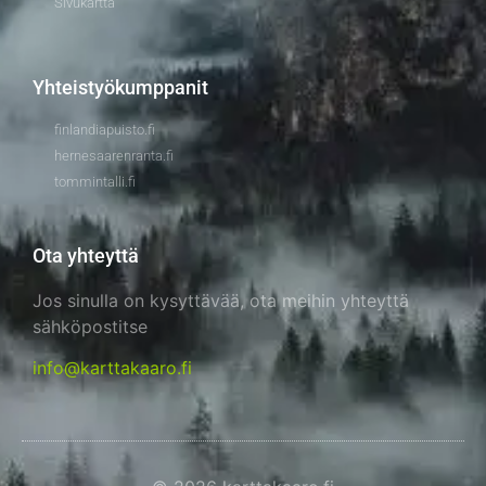
Sivukartta
Yhteistyökumppanit
finlandiapuisto.fi
hernesaarenranta.fi
tommintalli.fi
Ota yhteyttä
Jos sinulla on kysyttävää, ota meihin yhteyttä
sähköpostitse
info@karttakaaro.fi