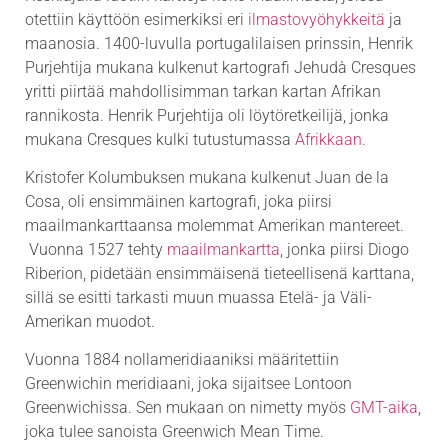
otettiin käyttöön esimerkiksi eri
ilmastovyöhykkeitä
ja
maanosia. 1400-luvulla portugalilaisen prinssin, Henrik
Purjehtija mukana kulkenut kartografi Jehudà Cresques
yritti piirtää mahdollisimman tarkan kartan Afrikan
rannikosta. Henrik Purjehtija oli löytöretkeilijä, jonka
mukana Cresques kulki tutustumassa
Afrikkaan
.
Kristofer Kolumbuksen mukana kulkenut Juan de la
Cosa, oli ensimmäinen kartografi, joka piirsi
maailmankarttaansa molemmat Amerikan mantereet.
Vuonna 1527 tehty
maailmankartta
, jonka piirsi Diogo
Riberion, pidetään ensimmäisenä tieteellisenä karttana,
sillä se esitti tarkasti muun muassa Etelä- ja Väli-
Amerikan muodot.
Vuonna 1884 nollameridiaaniksi määritettiin
Greenwichin meridiaani, joka sijaitsee Lontoon
Greenwichissa. Sen mukaan on nimetty myös
GMT-aika
,
joka tulee sanoista Greenwich Mean Time.