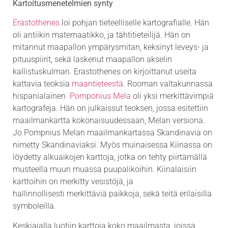
Kartoitusmenetelmien synty
Erastothenes
loi pohjan tieteelliselle kartografialle. Hän
oli antiikin matemaatikko, ja tähtitieteilijä. Hän on
mitannut maapallon ympärysmitan, keksinyt leveys- ja
pituuspiirit, sekä laskenut maapallon akselin
kallistuskulman. Erastothenes on kirjoittanut useita
kattavia teoksia
maantieteestä
. Rooman valtakunnassa
hispanialainen
Pomponius Mela
oli yksi merkittävimpiä
kartografeja. Hän on julkaissut teoksen, jossa esitettiin
maailmankartta kokonaisuudessaan, Melan versiona.
Jo Pompnius Melan maailmankartassa Skandinavia on
nimetty Skandinaviaksi. Myös muinaisessa Kiinassa on
löydetty alkuaikojen karttoja, jotka on tehty piirtämällä
musteella muun muassa puupalikoihin. Kiinalaisiin
karttoihin on merkitty vesistöjä, ja
hallinnollisesti merkittäviä paikkoja, sekä teitä erilaisilla
symboleilla.
Keskiajalla luotiin karttoja koko maailmasta, joissa