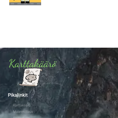
Pikalinkit
Karttakäärö
Maanmittaus
Paikkatieto