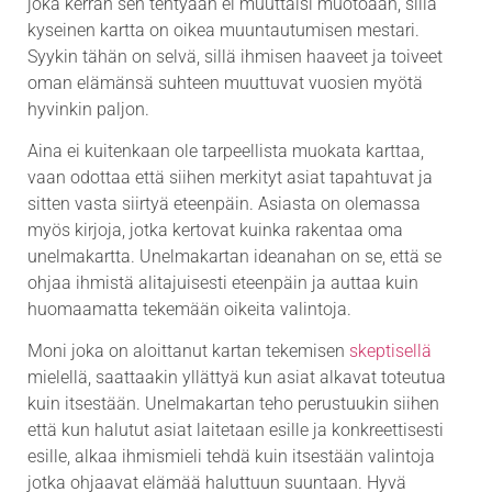
joka kerran sen tehtyään ei muuttaisi muotoaan, sillä
kyseinen kartta on oikea muuntautumisen mestari.
Syykin tähän on selvä, sillä ihmisen haaveet ja toiveet
oman elämänsä suhteen muuttuvat vuosien myötä
hyvinkin paljon.
Aina ei kuitenkaan ole tarpeellista muokata karttaa,
vaan odottaa että siihen merkityt asiat tapahtuvat ja
sitten vasta siirtyä eteenpäin. Asiasta on olemassa
myös kirjoja, jotka kertovat kuinka rakentaa oma
unelmakartta. Unelmakartan ideanahan on se, että se
ohjaa ihmistä alitajuisesti eteenpäin ja auttaa kuin
huomaamatta tekemään oikeita valintoja.
Moni joka on aloittanut kartan tekemisen
skeptisellä
mielellä, saattaakin yllättyä kun asiat alkavat toteutua
kuin itsestään. Unelmakartan teho perustuukin siihen
että kun halutut asiat laitetaan esille ja konkreettisesti
esille, alkaa ihmismieli tehdä kuin itsestään valintoja
jotka ohjaavat elämää haluttuun suuntaan. Hyvä