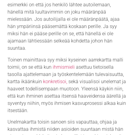
esimerkki on että jos henkilö lähtee autoilemaan,
hänellä mitä luultavimmin on joku määränpää
mielessään. Jos autoilijalla ei ole määränpäätä, ajaa
hän ympäriinsä pääsemättä koskaan perille. Ja syy
miksi hän ei pääse perille on se, että hänellä ei ole
ajamaan lähtiessään selkeää kohdetta johon hän
suuntaa.
Toinen mainittava syy miksi kyseinen aarrekartta malli
toimii, on se että kun
ihmismieli
asettuu tietoisella
tasolla ajattelemaan ja työskentelemään tulevaisuutta,
kartta ikäänkuin
konkretisoi,
sekä visualisoi unelemat ja
haaveet todellisempaan muotoon. Yleensä käykin niin,
että kun ihminen asettaa itsensä haaveidensa äärellä ja
syventyy niihin, myös ihmisen kasvuprosessi alkaa kuin
itsestään.
Unelmakartta toisin sanoen siis vapauttaa, ohjaa ja
kasvattaa ihmistä niiden asioiden suuntaan mistä hän