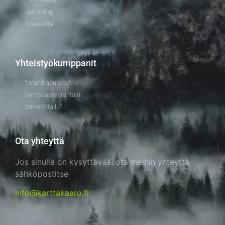
Uutisblogi
Sivukartta
Yhteistyökumppanit
finlandiapuisto.fi
hernesaarenranta.fi
tommintalli.fi
Ota yhteyttä
Jos sinulla on kysyttävää, ota meihin yhteyttä
sähköpostitse
info@karttakaaro.fi