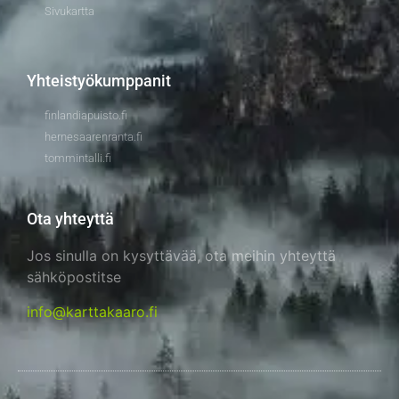
Sivukartta
Yhteistyökumppanit
finlandiapuisto.fi
hernesaarenranta.fi
tommintalli.fi
Ota yhteyttä
Jos sinulla on kysyttävää, ota meihin yhteyttä
sähköpostitse
info@karttakaaro.fi