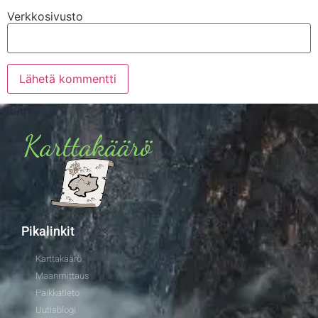
Verkkosivusto
Pikalinkit
Karttakäärö
Maanmittaus
Paikkatieto
Uutisblogi