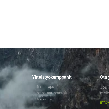
Yhteistyökumppanit
Ota 
finlandiapuisto.fi
Jos 
meih
hernesaarenranta.fi
tommintalli.fi
info