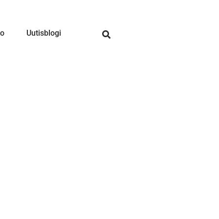
to
Uutisblogi