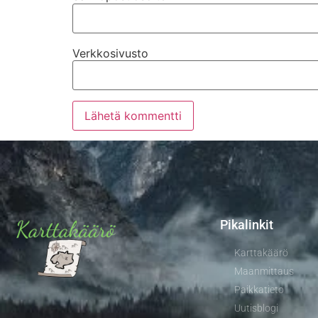
Verkkosivusto
Pikalinkit
Karttakäärö
Maanmittaus
Paikkatieto
Uutisblogi