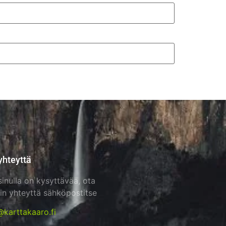
yhteyttä
sinulla on kysyttävää, ota
in yhteyttä sähköpostitse
@karttakaaro.fi