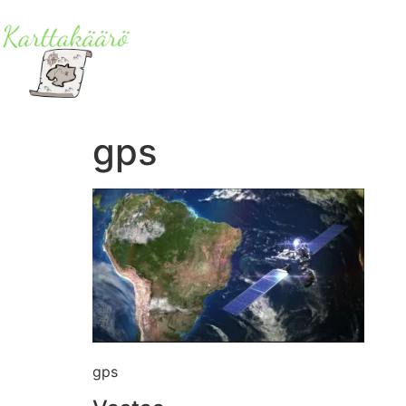
gps
gps