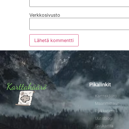
Verkkosivusto
Pikalinkit
Karttakäärö
Maanmittaus
Paikkatieto
Uutisblogi
Sivukartta