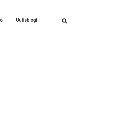
to
Uutisblogi