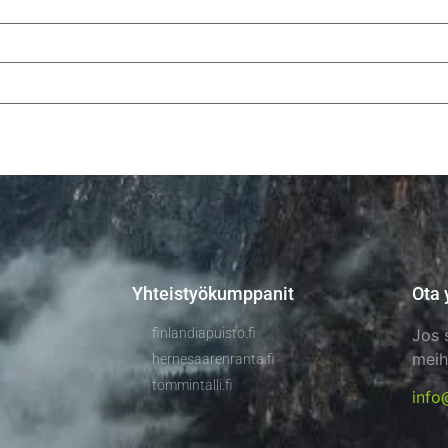
Yhteistyökumppanit
Ota 
finlandiapuisto.fi
Jos 
meih
hernesaarenranta.fi
tommintalli.fi
info