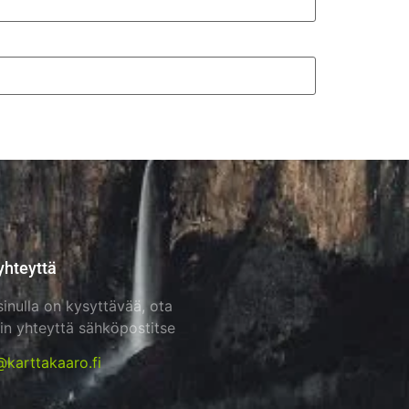
yhteyttä
sinulla on kysyttävää, ota
in yhteyttä sähköpostitse
@karttakaaro.fi