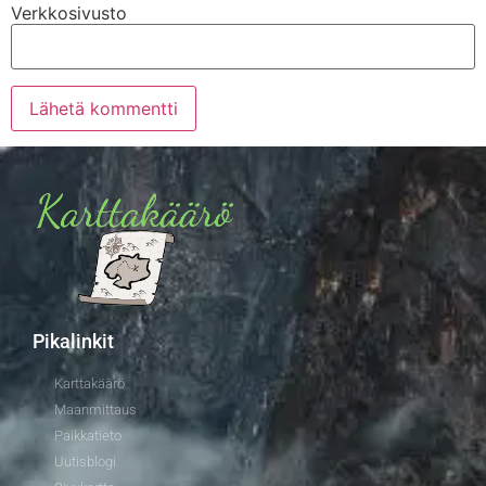
Verkkosivusto
Pikalinkit
Karttakäärö
Maanmittaus
Paikkatieto
Uutisblogi