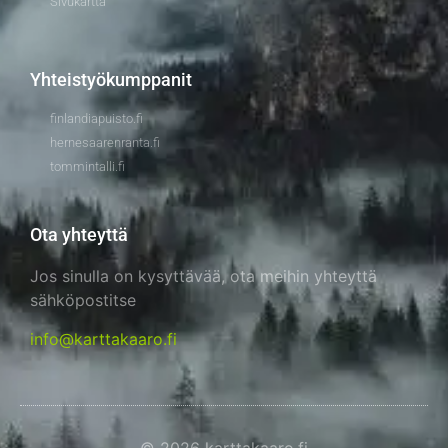
Sivukartta
Yhteistyökumppanit
finlandiapuisto.fi
hernesaarenranta.fi
tommintalli.fi
Ota yhteyttä
Jos sinulla on kysyttävää, ota meihin yhteyttä
sähköpostitse
info@karttakaaro.fi
© 2026 karttakaaro.fi