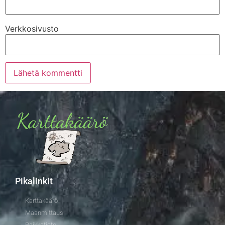
Verkkosivusto
Pikalinkit
Karttakäärö
Maanmittaus
Paikkatieto