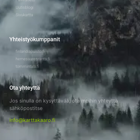
Uutisblogi
Sivukartta
Yhteistyökumppanit
finlandiapuisto.fi
hernesaarenranta.fi
tommintalli.fi
Ota yhteyttä
Jos sinulla on kysyttävää, ota meihin yhteyttä
sähköpostitse
info@karttakaaro.fi